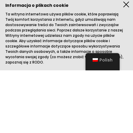
Informacja o plikach cookie
Zam
Ta witryna internetowa używa plików cookie, które poprawiają
Twój komfort korzystania z Internetu, gdyż umożliwają nam
dostosowywanie treści do Twoich zainteresowań i zwyczajów
podczas przeglądania sieci. Poprzez dalsze korzystanie z naszej
Witryny internetowej udzielasz nam zgody na użycie plików
cookie. Aby uzyskać informacje dotyczące plików cookie i
szczegółowe informacje dotyczące sposobu wykorzystywania
Twoich danych osobowych, a także informacje o sposobie
wycofania swojej zgody (co możesz zrobić w dowolnym czasie),
Polish
zapoznaj się z
RODO
.
Masz jakieś pytania?
Napisz do nas.
Imię i nazwisko
Adres e-mail